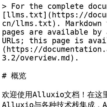
> For the complete docu
[llms.txt](https://docu
cn/llms.txt). Markdown 
pages are available by 
URLs; this page is avai
(https://documentation.
3.2/overview.md).

# 概览

欢迎使用Alluxio文档！在这
Alluxio与各种技术栈集成