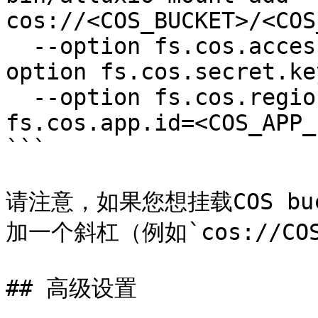
cos://<COS_BUCKET>/<COS
  --option fs.cos.access.key=<COS_SECRET_ID> --
option fs.cos.secret.ke
  --option fs.cos.region=<COS_REGION> --option 
fs.cos.app.id=<COS_APP_I
```

请注意，如果您想挂载COS bu
加一个斜杠（例如`cos://COS_B
## 高级设置
