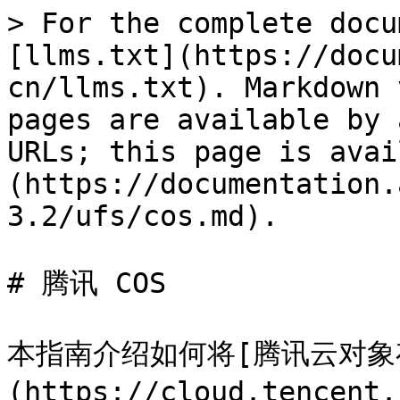
> For the complete docu
[llms.txt](https://docu
cn/llms.txt). Markdown 
pages are available by 
URLs; this page is avai
(https://documentation.
3.2/ufs/cos.md).

# 腾讯 COS

本指南介绍如何将[腾讯云对象
(https://cloud.tencent