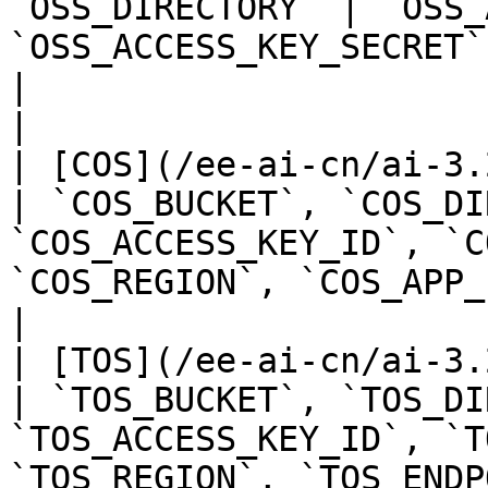
`OSS_DIRECTORY` | `OSS_
`OSS_ACCESS_KEY_SECRET`, `OSS_EN
|                                                                
|

| [COS](/ee-ai-cn/ai-3.2/ufs/cos.md)            
| `COS_BUCKET`, `COS_DI
`COS_ACCESS_KEY_ID`, `C
`COS_REGION`, `COS_APP_ID`   |                                          
|

| [TOS](/ee-ai-cn/ai-3.2/ufs/tos.md)            
| `TOS_BUCKET`, `TOS_DI
`TOS_ACCESS_KEY_ID`, `T
`TOS_REGION`, `TOS_ENDPOINT` |                                          