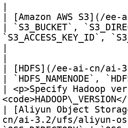
|

| [Amazon AWS S3](/ee-ai-cn/ai-3.2/ufs/
| `S3_BUCKET`, `S3_DIRE
`S3_ACCESS_KEY_ID`, `S3_SECRET_KEY`              
|                                                                
|

| [HDFS](/ee-ai-cn/ai-3.2/ufs/hdfs.md)        
| `HDFS_NAMENODE`, `HDFS_PORT`  |                                           
| <p>Specify Hadoop ver
<code>HADOOP\_VERSION</
| [Aliyun Object Storag
cn/ai-3.2/ufs/aliyun-os