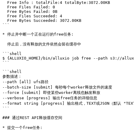
  Free Info : totalFile:4 totalByte:3072.00KB

  Free Files Failed: 0

  Free Bytes Failed: 0B

  Free Files Succeeded: 4

  Free Bytes Succeeded: 3072.00KB

```

* 停止并中断一个正在运行的free任务:

  停止后，没有释放的文件依然会留在缓存中

```shell

$ {ALLUXIO_HOME}/bin/alluxio job free --path s3://allux
```

```shell

参数描述：

--path [all] ufs路径

--batch-size [submit] 每秒每个worker释放文件的速度

--force [submit] 即使某些worker离线也触发释放

--verbose [progress] 输出free任务的详细信息

--format string [progress] 输出格式，TEXT或JSON（默认 "TEXT
```

### 通过REST API释放缓存空间

* 提交一个free任务:
