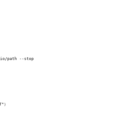
io/path --stop

"）
