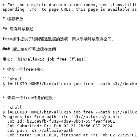
> For the complete documentation index, see [llms.txt](
appending `.md` to page URLs; this page is available as
# 缓存释放

## 缓存释放概述

free操作提供了强制驱逐数据的选项，用来手动释放缓存空间。

### 通过命令行释放缓存空间

用法: `bin/alluxio job free [flags]`

* 提交一个free任务:

```shell

$ {ALLUXIO_HOME}/bin/alluxio job free --path s3://bucke
```

* 查看一个free任务的进度:

```shell

$ {ALLUXIO_HOME}/bin/alluxio job free --path s3://allux
Progress for Free path file 's3://alluxio/path':

  Job Id: b21ce9fb-f332-4d39-8bb4-554f9a4fa601

  Job Submitted: Fri Feb 02 21:28:56 CST 2024

  Job path: s3://alluxio/path

  Job State: SUCCEEDED, finished at Fri Feb 02 21:29:01 CST 2024
