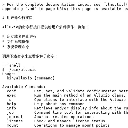
> For the complete documentation index, see [llms.txt](https://documentation.alluxio.io/ee-ai-cn/llms.txt). Markdown versions of documentation pages are available by appending `.md` to page URLs; this page is available as [Markdown](https://documentation.alluxio.io/ee-ai-cn/ai-3.2/reference/user-cli.md).

# 用户命令行接口

Alluxio的命令行接口提供给用户多种操作，例如：

* 启动或者停止进程
* 文件系统操作
* 系统管理命令

调用下述命令来查看多种子命令：

```shell
$ ./bin/alluxio
Usage:
  bin/alluxio [command]

Available Commands:
  conf        Get, set, and validate configuration settings, primarily those defined in conf/alluxio-site.properties
  exec        Run the main method of an Alluxio class, or end-to-end tests on an Alluxio cluster.
  fs          Operations to interface with the Alluxio filesystem
  help        Help about any command
  info        Retrieve and/or display info about the running Alluxio cluster
  job         Command line tool for interacting with the job service.
  journal     Journal related operations
  license     Check and manage license status
  mount       Operations to manage mount points
  process     Start/stop cluster processes or remove workers
  security    Security server related commands

Flags:
      --debug-log               True to enable debug logging
      --skip-license-warnings   Skip the automatic warnings before expiration

Use "bin/alluxio [command] --help" for more information about a command.

```

要将JVM系统属性作为命令的一部分设置，请使用-D标志，格式为`-Dproperty=value`。

要附加由`$ALLUXIO_USER_ATTACH_OPTS`指定的调试Java选项，请设置`--attach-debug`标志。

注意，作为Alluxio部署的一部分，当从`${ALLUXIO_HOME}`运行Alluxio shell时，它还将采用`${ALLUXIO_HOME}/conf/alluxio-site.properties`中的配置。

## conf

获取、设置和验证Alluxio configuration，主要在conf/alluxio-site.properties中定义。

### conf get

用法: `bin/alluxio conf get [key] [flags]`

get命令打印给定配置项的对应配置值。 如果配置项无效，返回非零的退出码。 如果配置项有效但未设置，则打印空字符串。 如果未指定配置项，则打印完整配置。

> 注意：此命令不需要Alluxio集群正在运行。

Flags:

* `--master`: 显示由master节点使用的配置属性 (默认: false)
* `--source`: 显示配置属性的来源而不是值 (默认: false)
* `--unit`: 返回值的单位，转换为给定单位。 例如，使用"–unit KB"，配置值为"4096B"将返回4。 可能的选项包括B, KB, MB, GB, TP, PB, MS, S, M, H, D (默认: "")

Examples:

```shell
# Display all the current node configuration
$ ./bin/alluxio conf get
```

```shell
# Display the value of a property key
$ ./bin/alluxio conf get alluxio.master.hostname
```

```shell
# Display the configuration of the current running Alluxio leading master
$ ./bin/alluxio conf get --master
```

```shell
# Display the source of the configuration
$ ./bin/alluxio conf get --source
```

```shell
# Display the values in a given unit
$ ./bin/alluxio conf get alluxio.user.block.size.bytes.default --unit KB
$ ./bin/alluxio conf get alluxio.master.journal.flush.timeout --unit S

```

## exec

如何在一个Alluxio集群上运行Alluxio类的main方法、或者端到端的测试。

### exec edgeTest

用法: `bin/alluxio exec edgeTest [flags]`

测试edge是否成功运行。

Flags:

* `--no-cluster`: 仅与 edge 和 UFS 进行交互，而不访问 Dora 集群。 (默认: false)
* `--path`: (必要) 路径可以是：

1. 一个 Alluxio 路径，例如 'alluxio:///data'，仅当未设置 '--no-cluster' 标志时使用。
2. 没有协议（scheme）的路径，例如 '/' 或 '/s3'。这是 Alluxio 路径的一种语法糖。
3. 带有协议（scheme）的 UFS 路径，例如 's3://bucket/data'。 路径必须存在于 Alluxio 命名空间的一个挂载点中。

## fs

与 Alluxio 文件系统进行交互的操作。 对于接受 Alluxio URI 作为参数的命令，如 ls 或 mkdir，参数应该是以下之一：

* 完整的 Alluxio URI，例如 alluxio://\<masterHostname>:\<masterPort>/\<path>
* 不带协议（scheme）头的路径，例如 /path，以便使用在 alluxio-site.properties 中设置的默认主机名和端口

>