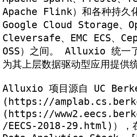
Apache Flink）和各种持久
Google Cloud Storage、O
Cleversafe、EMC ECS、Ce
OSS）之间。 Alluxio
为其上层数据驱动型应用提供统一
Alluxio 项目源自 UC Berke
(https://amplab.cs.be
(https://www2.eecs.berk
/EECS-2018-29.html)