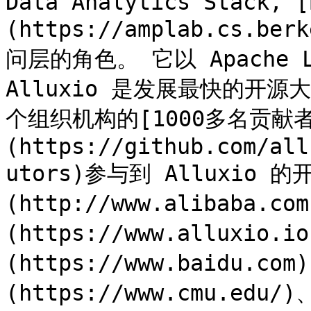
Data Analytics Stack, [
(https://amplab.cs.be
问层的角色。 它以 Apache L
Alluxio 是发展最快的开源
个组织机构的[1000多名贡献者
(https://github.com/all
utors)参与到 Alluxio
(http://www.alibaba.co
(https://www.alluxio.
(https://www.baidu.com
(https://www.cmu.edu/)