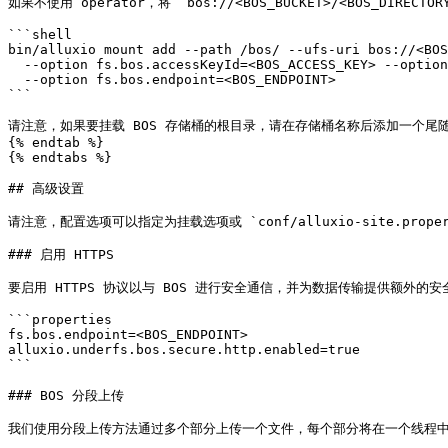
如果不使用 operator，将 `bos://<BOS_BUCKET>/<BOS_DIRECT
```shell

bin/alluxio mount add --path /bos/ --ufs-uri bos://<BOS
  --option fs.bos.accessKeyId=<BOS_ACCESS_KEY> --option fs.bos.accessKeySecret=<BOS_ACCESS_KEY_SECRET> \

  --option fs.bos.endpoint=<BOS_ENDPOINT>

```

请注意，如果要挂载 BOS 存储桶的根目录，请在存储桶名称后添加一个尾随斜杠（例
{% endtab %}

{% endtabs %}

## 高级设置

请注意，配置选项可以指定为挂载选项或 `conf/alluxio-site.prop
### 启用 HTTPS

要启用 HTTPS 协议以与 BOS 进行安全通信，并为数据传输提供额外的安全层，请
```properties

fs.bos.endpoint=<BOS_ENDPOINT>

alluxio.underfs.bos.secure.http.enabled=true

```

### BOS 分段上传

我们使用分段上传方法通过多个部分上传一个文件，每个部分将在一个线程中