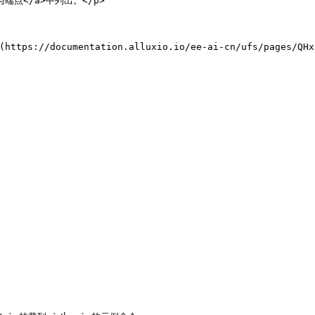
域与端点</a>中列出。</p>                                      
://documentation.alluxio.io/ee-ai-cn/ufs/pages/QHx