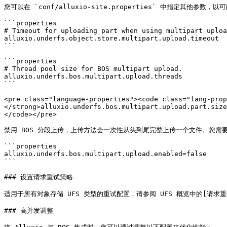
您可以在 `conf/alluxio-site.properties` 中指定其他参数，
```properties

# Timeout for uploading part when using multipart uploa
alluxio.underfs.object.store.multipart.upload.timeout

```

```properties

# Thread pool size for BOS multipart upload.

alluxio.underfs.bos.multipart.upload.threads

```

<pre class="language-properties"><code class="lang-prop
</strong>alluxio.underfs.bos.multipart.upload.part.size

</code></pre>

禁用 BOS 分段上传，上传方法会一次性从头到尾完整上传一个文件。您需要修改 `co
```properties

alluxio.underfs.bos.multipart.upload.enabled=false

```

### 设置请求重试策略

适用于所有对象存储 UFS 类型的重试配置，请参阅 UFS 概览中的[请求重试策略](htt
### 高并发调整
