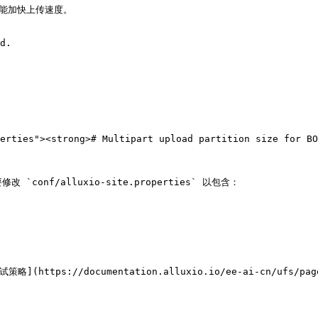
以可能加快上传速度。

d.

erties"><strong># Multipart upload partition size for BO
nf/alluxio-site.properties` 以包含：

ps://documentation.alluxio.io/ee-ai-cn/ufs/pages