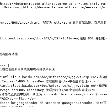
https://documentation.alluxio.io/ee-ai-cn/llms.txt). Mar
 [Markdown](https://documentation.alluxio.io/ee-ai-cn/uf
.com/doc/BOS/index.html) 配置为 Alluxio 的底层存储系统
.cloud.baidu.com/doc/BOS/s/Ik4xtp41n-en)注册 BOS 并创
                                 
--------------------------------------------------------
--- |

                                                                              
//intl.cloud.baidu.com/doc/Reference/s/jjwvz2e3p-en">访问
9jwvz2egb-en">BOS AccessKey 管理控制台</a>中创建和管理</p> |

//intl.cloud.baidu.com/doc/Reference/s/jjwvz2e3p-en">秘
jwvz2egb-en">BOS AccessKey 管理控制台</a>中创建和管理</p>  |

储桶概览页面中找到，其值为 <code>bj.bcebos.com</code> 和 <code
域与端点</a>中列出。</p>                            |

>cn-beijing</code> 或 <code>cn-guangzhou</code>。<br>