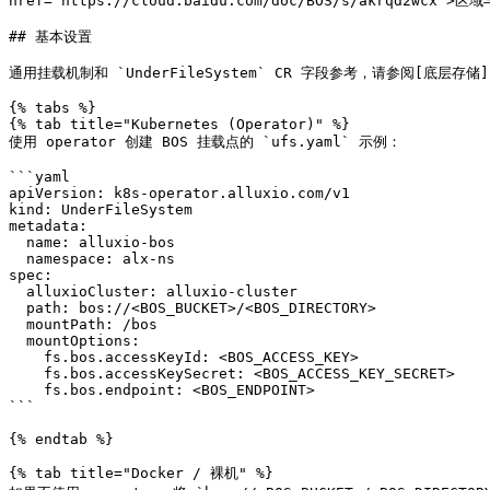
href="https://cloud.baidu.com/doc/BOS/s/akrqd2wcx">区
## 基本设置

通用挂载机制和 `UnderFileSystem` CR 字段参考，请参阅[底层存储](https
{% tabs %}

{% tab title="Kubernetes (Operator)" %}

使用 operator 创建 BOS 挂载点的 `ufs.yaml` 示例：

```yaml

apiVersion: k8s-operator.alluxio.com/v1

kind: UnderFileSystem

metadata:

  name: alluxio-bos

  namespace: alx-ns

spec:

  alluxioCluster: alluxio-cluster

  path: bos://<BOS_BUCKET>/<BOS_DIRECTORY>

  mountPath: /bos

  mountOptions:

    fs.bos.accessKeyId: <BOS_ACCESS_KEY>

    fs.bos.accessKeySecret: <BOS_ACCESS_KEY_SECRET>

    fs.bos.endpoint: <BOS_ENDPOINT>

```

{% endtab %}

{% tab title="Docker / 裸机" %}
