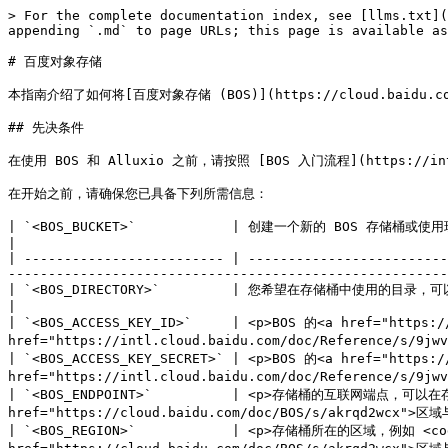
> For the complete documentation index, see [llms.txt](
appending `.md` to page URLs; this page is available as
# 百度对象存储

本指南介绍了如何将[百度对象存储 (BOS)](https://cloud.baidu
## 先决条件

在使用 BOS 和 Alluxio 之前，请按照 [BOS 入门流程](https://intl
在开始之前，请确保您已具备下列所需信息：

| `<BOS_BUCKET>`            | 创建一个新的 BOS 存储桶或使用现有的存储桶                                                                                                                                           
|

| ------------------------- | -------------------------
-------------------------------------------------------
| `<BOS_DIRECTORY>`         | 您希望在存储桶中使用的目录，可以通过创建新目录或使用现有目录来实现                                                                                    
|

| `<BOS_ACCESS_KEY_ID>`     | <p>BOS 的<a href="https:
href="https://intl.cloud.baidu.com/doc/Reference/s/
| `<BOS_ACCESS_KEY_SECRET>` | <p>BOS 的<a href="https:
href="https://intl.cloud.baidu.com/doc/Reference/s/9
| `<BOS_ENDPOINT>`          | <p>存储桶的互联网端点，可以在存
href="https://cloud.baidu.com/doc/BOS/s/akrqd2wcx">区
| `<BOS_REGION>`            | <p>存储桶所在的区域，例如 <code