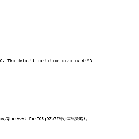
S. The default partition size is 64MB.

/QHxxAwAliFxrTQ5jOZw7#请求重试策略)。
