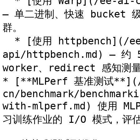
  * [使用 Warp](/ee-ai-cn/benchmark/s3-api/warp.md) 
— 单二进制、快速 bucket 
群。

  * [使用 httpbench](/ee-ai-cn/benchmark/s3-
api/httpbench.md) — 
worker、redirect 感知测量
* [**MLPerf 基准测试**](/
cn/benchmark/benchmarki
with-mlperf.md) 使用 
习训练作业的 I/O 模式，评估 