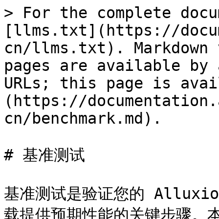
> For the complete docu
[llms.txt](https://docu
cn/llms.txt). Markdown 
pages are available by 
URLs; this page is avai
(https://documentation.
cn/benchmark.md).

# 基准测试

基准测试是验证您的 Allux
载提供预期性能的关键步骤。本