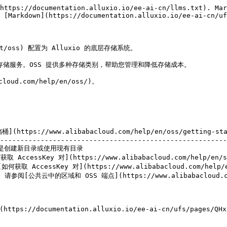
https://documentation.alluxio.io/ee-ai-cn/llms.txt). Mar
 [Markdown](https://documentation.alluxio.io/ee-ai-cn/uf
ct/oss) 配置为 Alluxio 的底层存储系统。

存储服务。OSS 提供多种存储类别，帮助您管理和降低存储成本。

ud.com/help/en/oss/)。

(https://www.alibabacloud.com/help/en/oss/getting-st
--------------------------------------------------------
目录或使用现有目录                                         
ccessKey 对](https://www.alibabacloud.com/help/en/sls/
AccessKey 对](https://www.alibabacloud.com/help/en/sl
参阅[公共云中的区域和 OSS 端点](https://www.alibabacloud.com/he
://documentation.alluxio.io/ee-ai-cn/ufs/pages/QHx