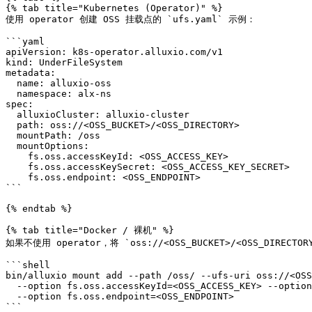
{% tab title="Kubernetes (Operator)" %}

使用 operator 创建 OSS 挂载点的 `ufs.yaml` 示例：

```yaml

apiVersion: k8s-operator.alluxio.com/v1

kind: UnderFileSystem

metadata:

  name: alluxio-oss

  namespace: alx-ns

spec:

  alluxioCluster: alluxio-cluster

  path: oss://<OSS_BUCKET>/<OSS_DIRECTORY>

  mountPath: /oss

  mountOptions:

    fs.oss.accessKeyId: <OSS_ACCESS_KEY>

    fs.oss.accessKeySecret: <OSS_ACCESS_KEY_SECRET>

    fs.oss.endpoint: <OSS_ENDPOINT>

```

{% endtab %}

{% tab title="Docker / 裸机" %}

如果不使用 operator，将 `oss://<OSS_BUCKET>/<OSS_DIRECT
```shell

bin/alluxio mount add --path /oss/ --ufs-uri oss://<OSS
  --option fs.oss.accessKeyId=<OSS_ACCESS_KEY> --option fs.oss.accessKeySecret=<OSS_ACCESS_KEY_SECRET> \

  --option fs.oss.endpoint=<OSS_ENDPOINT>

```
