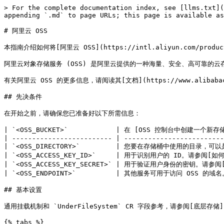
> For the complete documentation index, see [llms.txt](
appending `.md` to page URLs; this page is available as
# 阿里云 OSS

本指南介绍如何将[阿里云 OSS](https://intl.aliyun.com/produ
阿里云对象存储服务 (OSS) 是阿里云提供的一种海量、安全、高可靠的云
有关阿里云 OSS 的更多信息，请阅读其[文档](https://www.alibabaclo
## 先决条件

在开始之前，请确保您已准备好以下所需信息：

| `<OSS_BUCKET>`            | 在 [OSS 控制台中创建一个新存储桶]
| ------------------------- | -------------------------
| `<OSS_DIRECTORY>`         | 您要在存储桶中使用的目录，可以是创建新
| `<OSS_ACCESS_KEY_ID>`     | 用于识别用户的 ID。请参阅[如何获取 A
| `<OSS_ACCESS_KEY_SECRET>` | 用于验证用户身份的密钥。请参阅[如何获取 
| `<OSS_ENDPOINT>`          | 其他服务可用于访问 OSS 的域名。请
## 基本设置

通用挂载机制和 `UnderFileSystem` CR 字段参考，请参阅[底层存储](https
{% tabs %}
