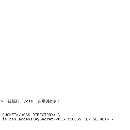
ORY>` 挂载到 `/oss` 的示例命令：

_BUCKET>/<OSS_DIRECTORY> \
