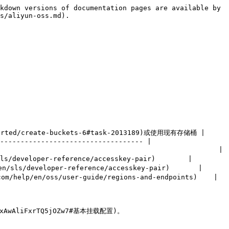
kdown versions of documentation pages are available by 
s/aliyun-oss.md).

arted/create-buckets-6#task-2013189)或使用现有存储桶 |

----------------------------------- |

                                                |

developer-reference/accesskey-pair)        |

s/developer-reference/accesskey-pair)       |

lp/en/oss/user-guide/regions-and-endpoints)    |

xAwAliFxrTQ5jOZw7#基本挂载配置)。
