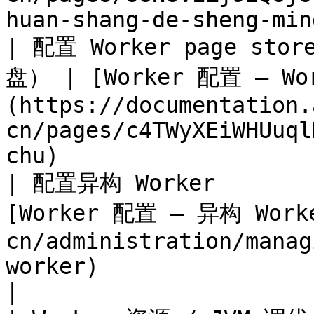
huan-shang-de-sheng-min
| 配置 Worker page sto
盘） | [Worker 配置 — Wo
(https://documentation.
cn/pages/c4TWyXEiWHUuql
chu)                   
| 配置异构 Worker         
[Worker 配置 — 异构 Worke
cn/administration/manag
worker)                                                              
|
