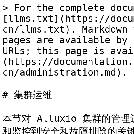
> For the complete docu
[llms.txt](https://docu
cn/llms.txt). Markdown 
pages are available by 
URLs; this page is avai
(https://documentation.
cn/administration.md).

# 集群运维

本节对 Alluxio 集群的
和监控到安全和故障排除的关键