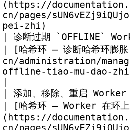
(https://documentation.
cn/pages/sUN6vEZj9iQUjo
pei-zhi)               
| 诊断过期 `OFFLINE` Worker / 哈希
| [哈希环 — 诊断哈希环膨胀](
cn/administration/manag
offline-tiao-mu-dao-zhi-de-ha-xi-hu
|

| 添加、移除、重启 Worker 或持久化身份       
| [哈希环 — Worker 在
(https://documentation.
cn/pages/sUN6vEZj9iQUjo