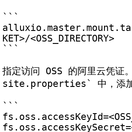
```

alluxio.master.mount.ta
KET>/<OSS_DIRECTORY>

```

指定访问 OSS 的阿里云凭证。在 
site.properties` 中，添
```

fs.oss.accessKeyId=<OSS
fs.oss.accessKeySecret=