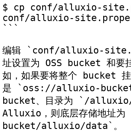
$ cp conf/alluxio-site.
conf/alluxio-site.prope
```

编辑 `conf/alluxio-si
址设置为 OSS bucket 和要
如，如果要将整个 bucket 
是 `oss://alluxio-buc
bucket、目录为 `/alluxio/
Alluxio，则底层存储地址为 `o
bucket/alluxio/data`。
