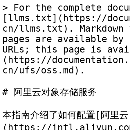
> For the complete docu
[llms.txt](https://docu
cn/llms.txt). Markdown 
pages are available by 
URLs; this page is avai
(https://documentation.
cn/ufs/oss.md).

# 阿里云对象存储服务

本指南介绍了如何配置[阿里云 
(https://intl.aliyun.