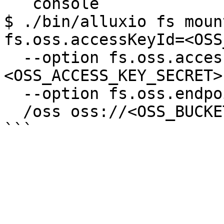
```console

$ ./bin/alluxio fs moun
fs.oss.accessKeyId=<OSS
  --option fs.oss.accessKeySecret=
<OSS_ACCESS_KEY_SECRET> 
  --option fs.oss.endpoint=<OSS_ENDPOINT> \

  /oss oss://<OSS_BUCKET>/<OSS_DIRECTORY>/
