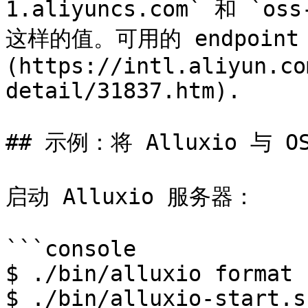
1.aliyuncs.com` 和 `oss-
这样的值。可用的 endpoint
(https://intl.aliyun.co
detail/31837.htm).

## 示例：将 Alluxio 与 
启动 Alluxio 服务器：

```console

$ ./bin/alluxio format

$ ./bin/alluxio-start.s