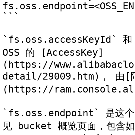
fs.oss.endpoint=<OSS_EN
```

`fs.oss.accessKeyId` 和
OSS 的 [AccessKey]
(https://www.alibabaclo
detail/29009.htm)， 
(https://ram.console.
`fs.oss.endpoint` 是这
见 bucket 概览页面，包含如 `