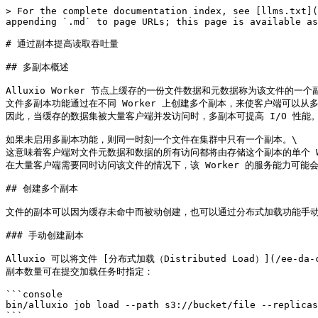
> For the complete documentation index, see [llms.txt](
appending `.md` to page URLs; this page is available as
# 通过副本提高读取吞吐量

## 多副本概述

Alluxio Worker 节点上缓存的一份文件数据和元数据称为该文件的一个副
文件多副本功能通过在不同 Worker 上创建多个副本，来使客户端可以从多个
因此，当缓存的数据集被大量客户端并发访问时，多副本可提高 I/O 性能。
如果未启用多副本功能，则同一时刻一个文件在集群中只有一个副本。\

这意味着客户端对文件元数据和数据的所有访问都将由存储这个副本的单个 Wor
在大量客户端需要同时访问该文件的情况下，该 Worker 的服务能力可能会
## 创建多个副本

文件的副本可以因为缓存未命中而被动创建，也可以通过分布式加载功能手动
### 手动创建副本

Alluxio 可以将文件 [分布式加载（Distributed Load）](/ee-da-cn/
副本数量可在提交加载任务时指定：

```console

bin/alluxio job load --path s3://bucket/file --replicas
```
