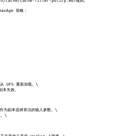
ache/cache-filter-policy.md)规则。

xAge 策略：

 UFS 重新加载。\

副本失效。

本数量仅作为副本选择算法的输入参数。\

\
