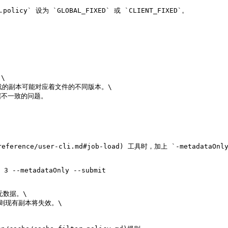
licy` 设为 `GLOBAL_FIXED` 或 `CLIENT_FIXED`。



载的副本可能对应着文件的不同版本。\

不一致的问题。

ference/user-cli.md#job-load) 工具时，加上 `-metadataOn
 3 --metadataOnly --submit

元数据。\

则现有副本将失效。\
