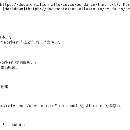
https://documentation.alluxio.io/ee-da-cn/llms.txt). Mar
 [Markdown](https://documentation.alluxio.io/ee-da-cn/pe
本。\

Worker 节点访问同一个文件。\



ker 提供服务。\

成为瓶颈。

创建。

reference/user-cli.md#job-load) 进 Alluxio 的缓存.\

 3 --submit
