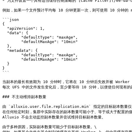
* 为文件设置一个具有适当缓存控制策略的 [Cache Filter](/ee-da-cn/c
例如，如果一个文件预计平均每 10 分钟更新一次，则可使用 10 分钟的 ma
```json

{

  "apiVersion": 1,

  "data": {

	"defaultType": "maxAge",

	"defaultMaxAge": "10min"

  },

  "metadata": {

	"defaultType": "maxAge",

	"defaultMaxAge": "10min"

  }

}

```

当副本的最长有效期为 10 分钟时，它将在 10 分钟后失效并被 Worker 从
每次 UFS 中的文件发生变化后，至少要等待 10 分钟，以便使任何现有的
### 不主动维持副本数量

由 `alluxio.user.file.replication.min` 指定的目标副
在任何给定时刻，集群中实际存在的副本数量可能小于、等于或大于配置的值。
Alluxio 不会主动监控副本数量并尝试维持目标副本数量。

由于多种原因，实际副本数量可能少于目标副本数量。\
