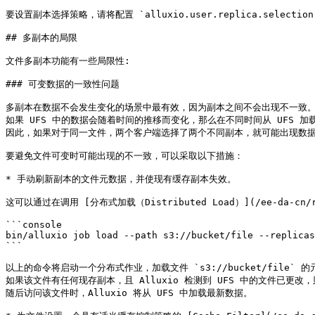
要设置副本选择策略，请将配置 `alluxio.user.replica.selection.po
## 多副本的局限

文件多副本功能有一些局限性:

### 可变数据的一致性问题

多副本在数据不会发生变化的场景中最有效，因为副本之间不会出现不一致。\
如果 UFS 中的数据会随着时间的推移而变化，那么在不同时间从 UFS 加
因此，如果对于同一文件，两个客户端选择了两个不同副本，就可能出现数据
要避免文件可变时可能出现的不一致，可以采取以下措施：

* 手动刷新副本的文件元数据，并使现有缓存副本失效。

这可以通过在调用 [分布式加载（Distributed Load）](/ee-da-cn/re
```console

bin/alluxio job load --path s3://bucket/file --replicas
```

以上的命令将启动一个分布式作业，加载文件 `s3://bucket/file` 的
如果该文件有任何现存副本，且 Alluxio 检测到 UFS 中的文件已更改，
随后访问该文件时，Alluxio 将从 UFS 中加载最新数据。
