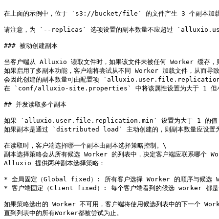
在上面的示例中，位于 `s3://bucket/file` 的文件产生 3 个副本加载
请注意，为 `--replicas` 选项设置的副本数量不应超过 `alluxio.user
### 被动创建副本

当客户端从 Alluxio 读取文件时，如果该文件未被任何 Worker 缓存，则
如果启用了多副本功能，客户端将尝试从不同 Worker 加载文件，从而导致在
会因此创建的副本数量可由配置项 `alluxio.user.file.replication
在 `conf/alluxio-site.properties` 中将该属性设置为大于 1 
## 并发读取多个副本

如果 `alluxio.user.file.replication.min` 设置为大
如果副本是通过 `distributed load` 主动创建的，则副本数量应设置为与
在读取时，客户端选择哪一个副本由副本选择策略控制。\

副本选择策略会从所有候选 Worker 的列表中，决定客户端应联系哪个 Wor
Alluxio 提供两种副本选择策略：

* 全局固定（Global fixed）: 所有客户选择 Worker 的顺序与候选 
* 客户端固定（Client fixed）: 每个客户端看到的候选 worker
如果策略选出的 Worker 不可用，客户端将使用候选列表中的下一个 Worke
直到列表中的所有Worker都被尝试为止。
