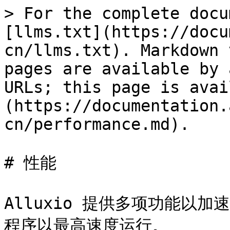
> For the complete docu
[llms.txt](https://docu
cn/llms.txt). Markdown 
pages are available by 
URLs; this page is avai
(https://documentation.
cn/performance.md).

# 性能

Alluxio 提供多项功能以加
程序以最高速度运行。
