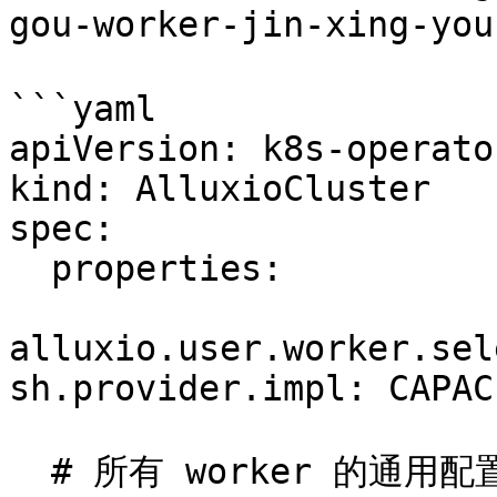
gou-worker-jin-xing-you
```yaml

apiVersion: k8s-operato
kind: AlluxioCluster

spec:

  properties:

alluxio.user.worker.sel
sh.provider.impl: CAPACI
  # 所有 worker 的通用配置
