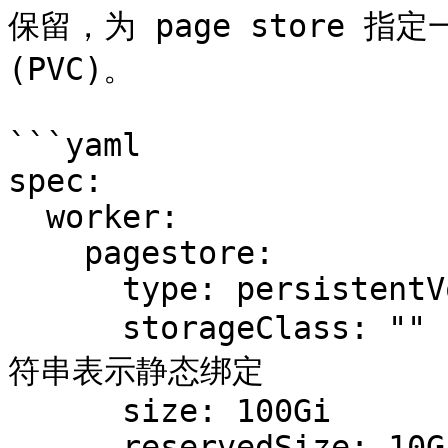
保留，为 page store 指定一个
(PVC)。

```yaml

spec:

  worker:

    pagestore:

      type: persistentVolumeClaim

      storageClass: ""    # 默认为 "standard"；空字
符串表示静态绑定

      size: 100Gi

      reservedSize: 10Gi
