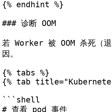
{% endhint %}

### 诊断 OOM

若 Worker 被 OOM 杀死
因。

{% tabs %}

{% tab title="Kubernete
```shell

# 查看 pod 事件
