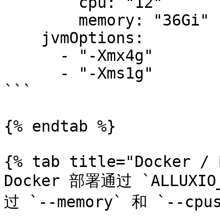
        cpu: "12"

        memory: "36Gi"

    jvmOptions:

      - "-Xmx4g"

      - "-Xms1g"

```

{% endtab %}

{% tab title="Docker / 
Docker 部署通过 `ALLUXI
过 `--memory` 和 `--c