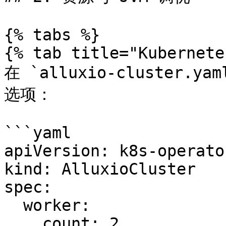
{% tabs %}

{% tab title="Kubernete
在 `alluxio-cluster.
选项：

```yaml

apiVersion: k8s-operato
kind: AlluxioCluster

spec:

  worker:

    count: 2
