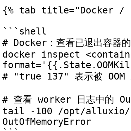
{% tab title="Docker / 
```shell

# Docker：查看已退出容器的
docker inspect <contain
format='{{.State.OOMKil
# "true 137" 表示被 OOM 
# 查看 worker 日志中的 OutO
tail -100 /opt/alluxio/
OutOfMemoryError
