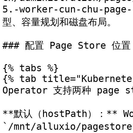
5.-worker-cun-chu-p
型、容量规划和磁盘布局。

### 配置 Page Store 位置

{% tabs %}

{% tab title="Kubernete
Operator 支持两种 page s
**默认（hostPath）：** 
`/mnt/alluxio/pagestore