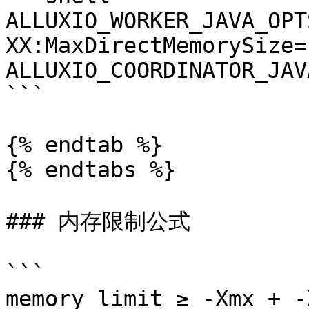
ALLUXIO_WORKER_JAVA_OPT
XX:MaxDirectMemorySize=1
ALLUXIO_COORDINATOR_JAV
```

{% endtab %}

{% endtabs %}

### 内存限制公式

```

memory limit ≥ -Xmx + -