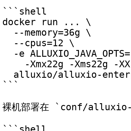
```shell

docker run ... \

  --memory=36g \

  --cpus=12 \

  -e ALLUXIO_JAVA_OPTS=" \

    -Xmx22g -Xms22g -XX:MaxDirectMemorySize=10g" \

  alluxio/alluxio-enterprise worker

```

裸机部署在 `conf/alluxio
```shell
