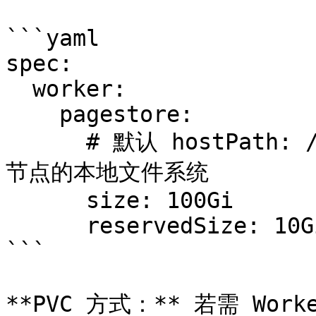
```yaml

spec:

  worker:

    pagestore:

      # 默认 hostPath: /mnt/alluxio/pagestore，指向
节点的本地文件系统

      size: 100Gi

      reservedSize: 10Gi

```

**PVC 方式：** 若需 Wo