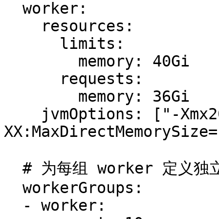
  worker:

    resources:

      limits:

        memory: 40Gi

      requests:

        memory: 36Gi

    jvmOptions: ["-Xmx20g", "-Xms20g", "-
XX:MaxDirectMemorySize=
  # 为每组 worker 定义独立配置

  workerGroups:

  - worker:
