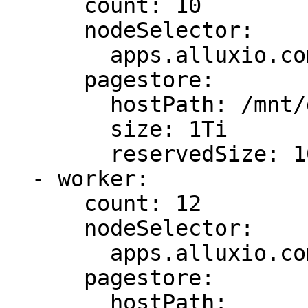
      count: 10

      nodeSelector:

        apps.alluxio.com/disks: 1

      pagestore:

        hostPath: /mnt/disk1/alluxio/pagestore

        size: 1Ti

        reservedSize: 100Gi

  - worker:

      count: 12

      nodeSelector:

        apps.alluxio.com/disks: 2

      pagestore:

        hostPath: 