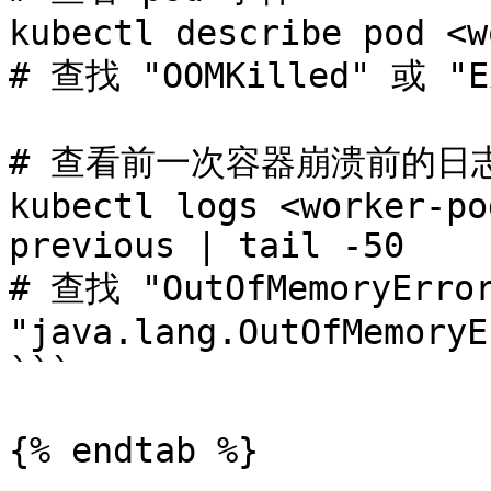
kubectl describe pod <w
# 查找 "OOMKilled" 或 "Ex
# 查看前一次容器崩溃前的日志
kubectl logs <worker-po
previous | tail -50

# 查找 "OutOfMemoryError
"java.lang.OutOfMemoryE
```

{% endtab %}
