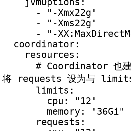
    jvmOptions:

      - "-Xmx22g"

      - "-Xms22g"

      - "-XX:MaxDirectMemorySize=10g"

  coordinator:

    resources:

      # Coordinator 也建议进入 Guaranteed QoS 级别——
将 requests 设为与 limit
      limits:

        cpu: "12"

        memory: "36Gi"

      requests:
