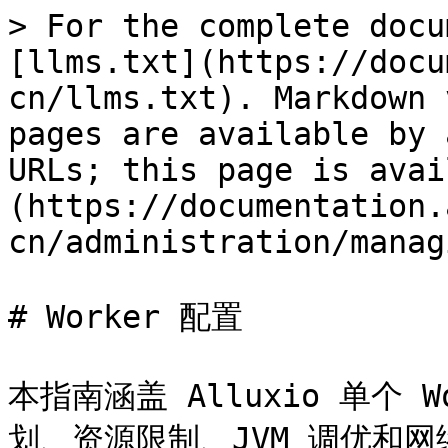
> For the complete docu
[llms.txt](https://docu
cn/llms.txt). Markdown 
pages are available by 
URLs; this page is avai
(https://documentation.
cn/administration/manag
# Worker 配置

本指南涵盖 Alluxio 单个 
划、资源限制、JVM 调优和网络