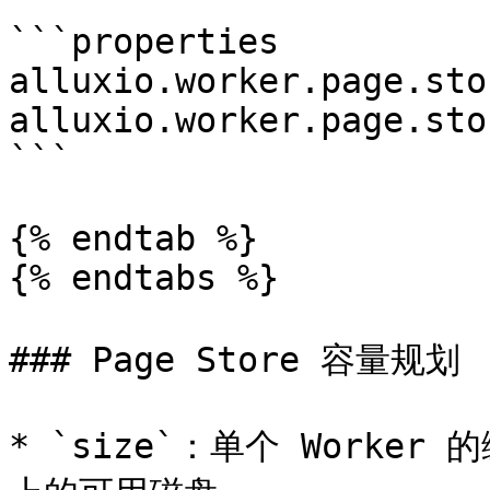
```properties

alluxio.worker.page.sto
alluxio.worker.page.sto
```

{% endtab %}

{% endtabs %}

### Page Store 容量规划

* `size`：单个 Worker