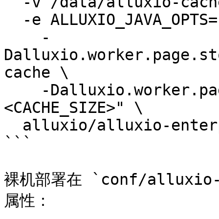
  -v /data/alluxio-cache:/data/alluxio-cache \

  -e ALLUXIO_JAVA_OPTS=" \

    -
Dalluxio.worker.page.st
cache \

    -Dalluxio.worker.page.store.sizes=
<CACHE_SIZE>" \

  alluxio/alluxio-enterprise worker

```

裸机部署在 `conf/alluxio
属性：
