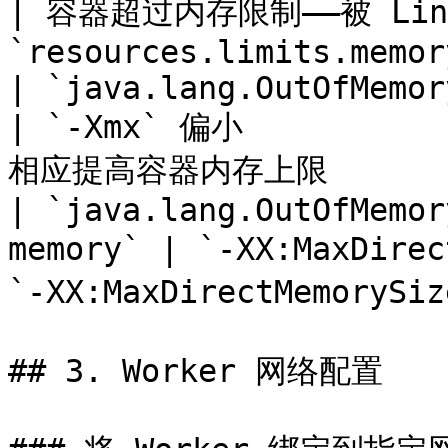
| 容器超过内存限制——被 Linux
`resources.limits.memor
| `java.lang.OutOfMemoryEr
| `-Xmx` 偏小          
相应提高容器内存上限         
| `java.lang.OutOfMemor
memory` | `-XX:MaxDire
`-XX:MaxDirectMemor
## 3. Worker 网络配置
